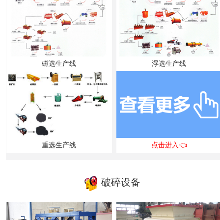
磁选生产线
浮选生产线
重选生产线
点击进入👈
破碎设备