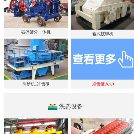
破碎筛分一体机
辊式破碎机
制砂机_冲击破
点击进入👈
洗选设备