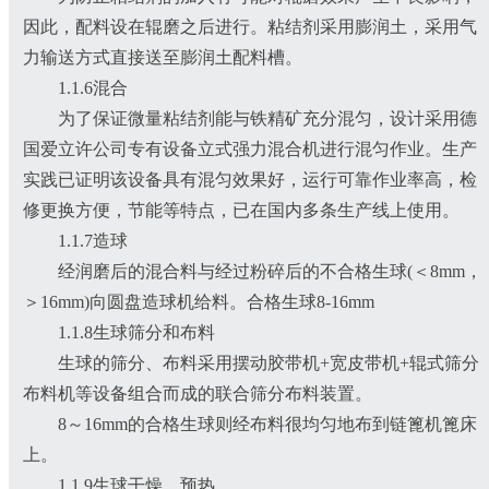
因此，配料设在辊磨之后进行。粘结剂采用膨润土，采用气
力输送方式直接送至膨润土配料槽。
1.1.6混合
为了保证微量粘结剂能与铁精矿充分混匀，设计采用德
国爱立许公司专有设备立式强力混合机进行混匀作业。生产
实践已证明该设备具有混匀效果好，运行可靠作业率高，检
修更换方便，节能等特点，已在国内多条生产线上使用。
1.1.7造球
经润磨后的混合料与经过粉碎后的不合格生球(＜8mm，
＞16mm)向圆盘造球机给料。合格生球8-16mm
1.1.8生球筛分和布料
生球的筛分、布料采用摆动胶带机+宽皮带机+辊式筛分
布料机等设备组合而成的联合筛分布料装置。
8～16mm的合格生球则经布料很均匀地布到链篦机篦床
上。
1.1.9生球干燥、预热