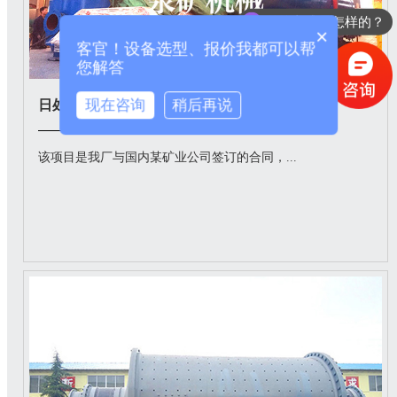
付款方式是怎样的？
×
客官！设备选型、报价我都可以帮
您解答
现在咨询
稍后再说
日处理1000/天金属矿吨回转窑发往海外选厂
该项目是我厂与国内某矿业公司签订的合同，...